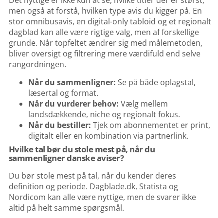
Det nyttige er ikke kun at se, hvilke titler der er størst,
men også at forstå, hvilken type avis du kigger på. En
stor omnibusavis, en digital-only tabloid og et regionalt
dagblad kan alle være rigtige valg, men af forskellige
grunde. Når topfeltet ændrer sig med målemetoden,
bliver oversigt og filtrering mere værdifuld end selve
rangordningen.
Når du sammenligner:
Se på både oplagstal,
læsertal og format.
Når du vurderer behov:
Vælg mellem
landsdækkende, niche og regionalt fokus.
Når du bestiller:
Tjek om abonnementet er print,
digitalt eller en kombination via partnerlink.
Hvilke tal bør du stole mest på, når du
sammenligner danske aviser?
Du bør stole mest på tal, når du kender deres
definition og periode. Dagblade.dk, Statista og
Nordicom kan alle være nyttige, men de svarer ikke
altid på helt samme spørgsmål.