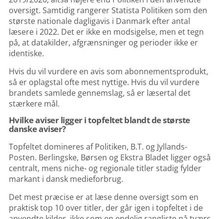
oversigt. Samtidig rangerer Statista Politiken som den
største nationale dagligavis i Danmark efter antal
læsere i 2022. Det er ikke en modsigelse, men et tegn
på, at datakilder, afgrænsninger og perioder ikke er
identiske.
Hvis du vil vurdere en avis som abonnementsprodukt,
så er oplagstal ofte mest nyttige. Hvis du vil vurdere
brandets samlede gennemslag, så er læsertal det
stærkere mål.
Hvilke aviser ligger i topfeltet blandt de største
danske aviser?
Topfeltet domineres af Politiken, B.T. og Jyllands-
Posten. Berlingske, Børsen og Ekstra Bladet ligger også
centralt, mens niche- og regionale titler stadig fylder
markant i dansk medieforbrug.
Det mest præcise er at læse denne oversigt som en
praktisk top 10 over titler, der går igen i topfeltet i de
anvendte kilder, ikke som en endelig rangliste på tværs