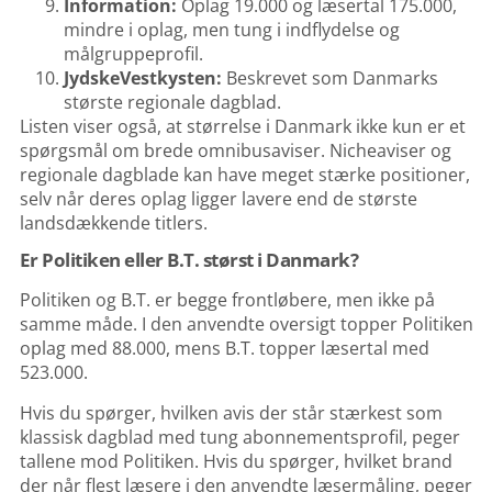
Information:
Oplag 19.000 og læsertal 175.000,
mindre i oplag, men tung i indflydelse og
målgruppeprofil.
JydskeVestkysten
:
Beskrevet som Danmarks
største regionale dagblad.
Listen viser også, at størrelse i Danmark ikke kun er et
spørgsmål om brede omnibusaviser. Nicheaviser og
regionale dagblade kan have meget stærke positioner,
selv når deres oplag ligger lavere end de største
landsdækkende titlers.
Er Politiken eller B.T. størst i Danmark?
Politiken og B.T. er begge frontløbere, men ikke på
samme måde. I den anvendte oversigt topper Politiken
oplag med 88.000, mens B.T. topper læsertal med
523.000.
Hvis du spørger, hvilken avis der står stærkest som
klassisk dagblad med tung abonnementsprofil, peger
tallene mod Politiken. Hvis du spørger, hvilket brand
der når flest læsere i den anvendte læsermåling, peger