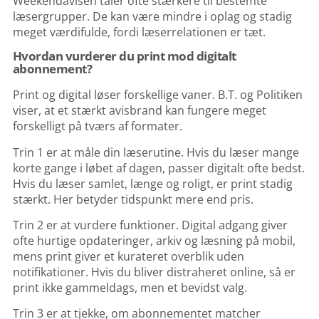
Weekendavisen taler ofte stærkere til bestemte
læsergrupper. De kan være mindre i oplag og stadig
meget værdifulde, fordi læserrelationen er tæt.
Hvordan vurderer du print mod digitalt
abonnement?
Print og digital løser forskellige vaner. B.T. og Politiken
viser, at et stærkt avisbrand kan fungere meget
forskelligt på tværs af formater.
Trin 1 er at måle din læserutine. Hvis du læser mange
korte gange i løbet af dagen, passer digitalt ofte bedst.
Hvis du læser samlet, længe og roligt, er print stadig
stærkt. Her betyder tidspunkt mere end pris.
Trin 2 er at vurdere funktioner. Digital adgang giver
ofte hurtige opdateringer, arkiv og læsning på mobil,
mens print giver et kurateret overblik uden
notifikationer. Hvis du bliver distraheret online, så er
print ikke gammeldags, men et bevidst valg.
Trin 3 er at tjekke, om abonnementet matcher