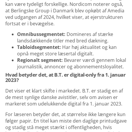
kan være tydeligt forskellige. Nordicom noterer også,
at Berlingske Group i Danmark blev opkøbt af Amedia
ved udgangen af 2024, hvilket viser, at ejerstrukturen
fortsat er i bevægelse.
Omnibussegmentet:
Domineres af stærke
landsdækkende titler med bred dækning.
Tabloidsegmentet:
Har høj aktualitet og kan
opnå meget store læsertal digitalt.
Regionalt segment:
Bevarer værdi gennem lokal
journalistik, annoncer og abonnementsloyalitet.
Hvad betyder det, at B.T. er digital-only fra 1. januar
2023?
Det viser et klart skifte i markedet. B.T. er stadig en af
de mest synlige danske avistitler, selv om avisen er
markeret som udelukkende digital fra 1. januar 2023.
For læseren betyder det, at størrelse ikke længere kun
følger papir. En titel kan miste den daglige printudgave
og stadig stå meget stærkt i offentligheden, hvis