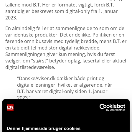
tallene mod B.T. Her er formatet vigtigt, fordi B.T.
samtidig er beskrevet som digital-only fra 1. januar
2023.
En almindelig fejl er at sammenligne de to som om de
var identiske produkter. Det er de ikke. Politiken er en
førende omnibusavis med tydelig bredde, mens B.T. er
en tabloidtitel med stor digital rækkevidde.
Sammenligningen giver kun mening, hvis du først
vælger, om “størst” betyder oplag, læsertal eller aktuel
digital tilstedeværelse.
“DanskeAviser.dk dækker både print og
digitale løsninger, hvilket er afgørende, når
B.T. har været digital-only siden 1. januar
2023.”
Hvordan vælger du den rigtige store avis til dit
nyhedsbehov?
Den rigtige avis afhænger af dit formål. Politiken,
Denne hjemmeside bruger cookies
Børsen og Information løser forskellige behov, selv om