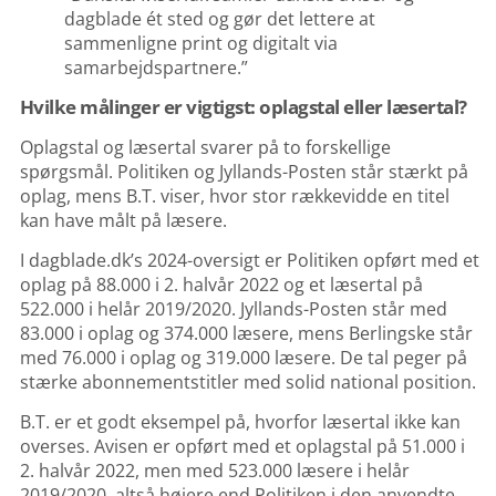
dagblade ét sted og gør det lettere at
sammenligne print og digitalt via
samarbejdspartnere.”
Hvilke målinger er vigtigst: oplagstal eller læsertal?
Oplagstal og læsertal svarer på to forskellige
spørgsmål. Politiken og Jyllands-Posten står stærkt på
oplag, mens B.T. viser, hvor stor rækkevidde en titel
kan have målt på læsere.
I dagblade.dk’s 2024-oversigt er Politiken opført med et
oplag på 88.000 i 2. halvår 2022 og et læsertal på
522.000 i helår 2019/2020. Jyllands-Posten står med
83.000 i oplag og 374.000 læsere, mens Berlingske står
med 76.000 i oplag og 319.000 læsere. De tal peger på
stærke abonnementstitler med solid national position.
B.T. er et godt eksempel på, hvorfor læsertal ikke kan
overses. Avisen er opført med et oplagstal på 51.000 i
2. halvår 2022, men med 523.000 læsere i helår
2019/2020, altså højere end Politiken i den anvendte