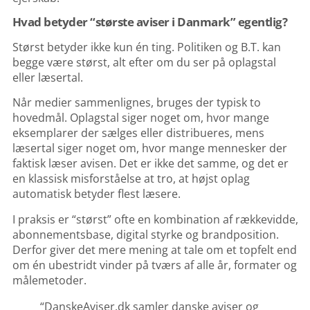
Hvad betyder “største aviser i Danmark” egentlig?
Størst betyder ikke kun én ting. Politiken og B.T. kan
begge være størst, alt efter om du ser på oplagstal
eller læsertal.
Når medier sammenlignes, bruges der typisk to
hovedmål. Oplagstal siger noget om, hvor mange
eksemplarer der sælges eller distribueres, mens
læsertal siger noget om, hvor mange mennesker der
faktisk læser avisen. Det er ikke det samme, og det er
en klassisk misforståelse at tro, at højst oplag
automatisk betyder flest læsere.
I praksis er “størst” ofte en kombination af rækkevidde,
abonnementsbase, digital styrke og brandposition.
Derfor giver det mere mening at tale om et topfelt end
om én ubestridt vinder på tværs af alle år, formater og
målemetoder.
“DanskeAviser.dk samler danske aviser og