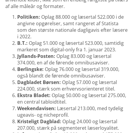
af alle måleår og formater.
Politiken:
Oplag 88.000 og læsertal 522.000 i de
angivne opgørelser, samt rangeret af Statista
som den største nationale dagligavis efter læsere
i 2022.
B.T.:
Oplag 51.000 og læsertal 523.000, samtidig
markeret som digital-only fra 1. januar 2023.
Jyllands-Posten:
Oplag 83.000 og læsertal
374.000, en af de førende omnibusaviser.
Berlingske:
Oplag 76.000 og læsertal 319.000,
også blandt de førende omnibusaviser.
Dagbladet Børsen:
Oplag 57.000 og læsertal
224.000, stærk som erhvervsorienteret titel.
Ekstra Bladet:
Oplag 50.000 og læsertal 275.000,
en central tabloidtitel.
Weekendavisen:
Læsertal 213.000, med tydelig
ugeavis- og nicheprofil.
Kristeligt Dagblad
:
Oplag 24.000 og læsertal
207.000, stærk på segmenteret læserloyalitet.