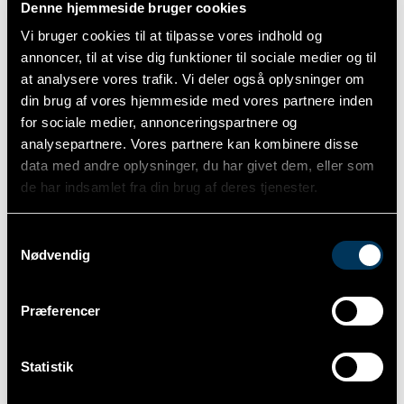
Denne hjemmeside bruger cookies
– Forbliv aktiv: Selvom det er koldt, gør regelmæssig
motion en stor forskel for dit velvære.
Vi bruger cookies til at tilpasse vores indhold og
– Spis sundt: Varme og nærende måltider kan styrke
annoncer, til at vise dig funktioner til sociale medier og til
kroppen, mens varme drikke holder dig varm indefra.
at analysere vores trafik. Vi deler også oplysninger om
din brug af vores hjemmeside med vores partnere inden
Gør vinteren mindeværdig
for sociale medier, annonceringspartnere og
analysepartnere. Vores partnere kan kombinere disse
Vinteren byder på unikke oplevelser som frostklædte
skovture eller hyggelige aftener med familie og venner.
data med andre oplysninger, du har givet dem, eller som
Tag på udflugt, når sneen ligger smukt, eller arranger en
de har indsamlet fra din brug af deres tjenester.
brætspilsaften med varm suppe som omdrejningspunkt.
For mange er vinteren også tiden for julehygge og de små
traditioner, der skaber glæde.
Samtykkevalg
Nødvendig
Er du klar til vinteren
Præferencer
Med en grundig forberedelse kan vinteren blive både
behagelig og mindeværdig. Sørg for, at både hjemmet,
helbredet og humøret er klar til sæsonen. Når du har styr
på det praktiske, kan du læne dig tilbage og nyde
Statistik
vinterens små glæder – fra den første sne til hyggelige
aftener foran pejsen.