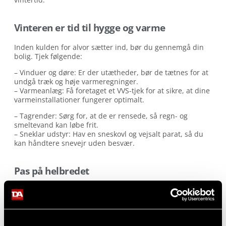
Vinteren er tid til hygge og varme
Inden kulden for alvor sætter ind, bør du gennemgå din
bolig. Tjek følgende:
– Vinduer og døre: Er der utætheder, bør de tætnes for at
undgå træk og høje varmeregninger.
– Varmeanlæg: Få foretaget et VVS-tjek for at sikre, at dine
varmeinstallationer fungerer optimalt.
– Tagrender: Sørg for, at de er rensede, så regn- og
smeltevand kan løbe frit.
– Sneklar udstyr: Hav en sneskovl og vejsalt parat, så du
kan håndtere snevejr uden besvær.
Pas på helbredet
De korte dage og lave temperaturer kan påvirke både krop
og sind. For at holde energien oppe bør du:
– Få dagslys: Tag daglige gåture, især når solen skinner, og
overvej en dagslyslampe, hvis du oplever vintertræthed.