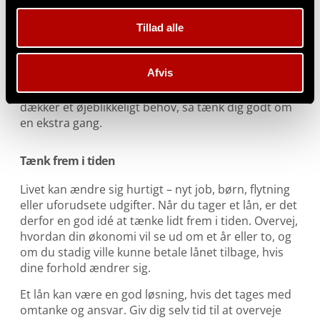
ny elektronik. Du risikerer nemlig at betale af på
noget i flere år, som du måske kun får glæde af i få
Tillad alle
uger eller måneder.
En god tommelfingerregel er: Hvis lånet hjælper dig
Afvis
med at styrke din økonomi eller livskvalitet på
længere sigt, kan det være fornuftigt. Hvis det kun
dækker et øjeblikkeligt behov, så tænk dig godt om
en ekstra gang.
Tænk frem i tiden
Livet kan ændre sig hurtigt – nyt job, børn, flytning
eller uforudsete udgifter. Når du tager et lån, er det
derfor en god idé at tænke lidt frem i tiden. Overvej,
hvordan din økonomi vil se ud om et år eller to, og
om du stadig ville kunne betale lånet tilbage, hvis
dine forhold ændrer sig.
Et lån kan være en god løsning, hvis det tages med
omtanke og ansvar. Giv dig selv tid til at overveje