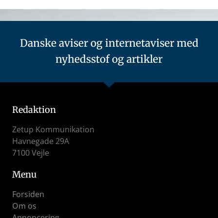
Danske aviser og internetaviser med
nyhedsstof og artikler
Redaktion
Zetup Kommunikation
Havnegade 29A
7100 Vejle
Menu
Forsiden
Om os
Annoncering