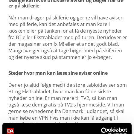
Mange kan ikke undvære aviser og bøger når de
er på skiferie
Når man drager på skiferie og gerne vil have avisen
med på ferie, kan det anbefales at man køre i
kiosken eller på tanken for at få de nyeste nyheder
fra BT eller Ekstrabladet med på turen. Derudover er
der magasiner som fx M! eller et andet godt blad.
Mange vælger også at tage bøger med på skiferien
og det nyeste skud på stammen er jo e-bøger.
Steder hvor man kan læse sine aviser online
Der er jo altid følge med i de store tabloidaviser som
BT og Ekstrabladet, hvor man kan få de sidste
nyheder online. Er man mere til TV2, så kan man
også læse dem gratis på TV2’s hjemmeside. Vil man
gerne se nyhederne fra Danmark i udlandet, så skal
man købe en VPN hvis man ikke kan få adgang til
DR1 eller TV2 appen i det land hvor man er.