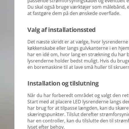
passende strømforsyningskabel og eventuelt en c
Du skal også bruge værktøjer som målebånd, en s
at fastgøre dem på den ønskede overflade.
Valg af installationssted
Det næste skridt er at vælge, hvor lysrenderne 
køkkenskabe eller langs gulvkanterne i en hjem
har en idé om, hvor lang en strækning du har b
lysrenderne holder bedst muligt. Hvis du bruge
en boremaskine til at lave små huller til skruer
Installation og tilslutning
Når du har forberedt området og valgt den ret
Start med at placere LED lysrenderne langs den
har brug for at tilpasse længden, kan du skæ
skæringspunkter. Tilslut derefter strømforsyning
har en controller, kan du tilslutte den til strø
lyset efter behov.