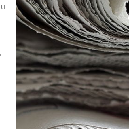
.
til
å
.