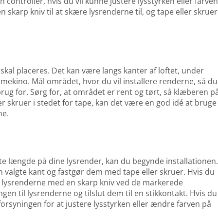
ontroller, hvis du vil kunne justere lysstyrken eller farven
karp kniv til at skære lysrenderne til, og tape eller skruer 
skal placeres. Det kan være langs kanter af loftet, under
mekino. Mål området, hvor du vil installere renderne, så du
rug for. Sørg for, at området er rent og tørt, så klæberen p
r skruer i stedet for tape, kan det være en god idé at bruge
ne.
te længde på dine lysrender, kan du begynde installationen
 valgte kant og fastgør dem med tape eller skruer. Hvis du
re lysrenderne med en skarp kniv ved de markerede
en til lysrenderne og tilslut dem til en stikkontakt. Hvis du
mforsyningen for at justere lysstyrken eller ændre farven på