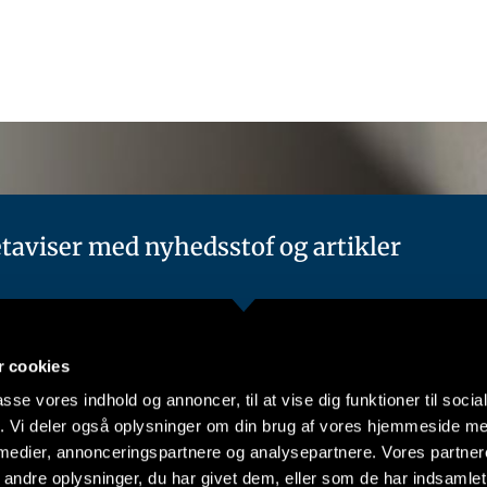
taviser med nyhedsstof og artikler
 cookies
Følg os
nu
passe vores indhold og annoncer, til at vise dig funktioner til soci
fik. Vi deler også oplysninger om din brug af vores hjemmeside m
@danskeaviser
iden
@danskeaviser
 medier, annonceringspartnere og analysepartnere. Vores partne
os
oncering
ndre oplysninger, du har givet dem, eller som de har indsamlet 