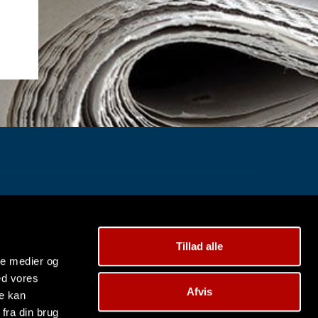
Tillad alle
ale medier og
ed vores
Afvis
re kan
fra din brug