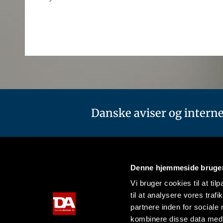
Danske aviser og interne
Denne hjemmeside bruger
Me
Redaktion
Vi bruger cookies til at til
til at analysere vores tra
Fors
Zetup Kommunikation
partnere inden for sociale
Om 
Havnegade 29A
Ann
7100 Vejle
kombinere disse data med a