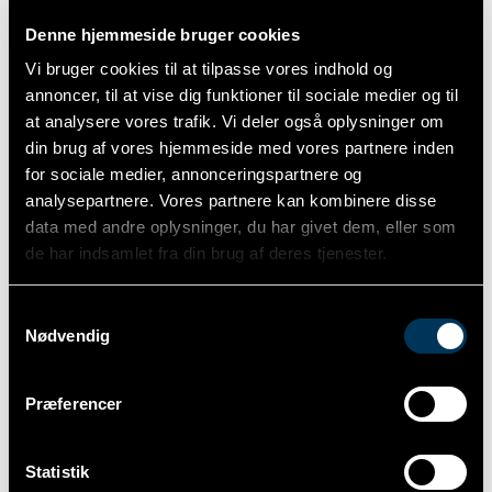
Hvordan kan SEO skabe online vækst
Denne hjemmeside bruger cookies
Med den rette SEO-strategi øges trafikken til din
Vi bruger cookies til at tilpasse vores indhold og
hjemmeside, hvilket betyder flere besøgende og
annoncer, til at vise dig funktioner til sociale medier og til
dermed større chancer for konverteringer – det kan
at analysere vores trafik. Vi deler også oplysninger om
være salg, tilmeldinger eller henvendelser. SEO er en
din brug af vores hjemmeside med vores partnere inden
langsigtet investering, der bygger på at skabe værdi
for sociale medier, annonceringspartnere og
for brugerne gennem relevant og engagerende
indhold. Samtidig forbedres brugeroplevelsen,
analysepartnere. Vores partnere kan kombinere disse
hvilket øger chancen for, at besøgende bliver
data med andre oplysninger, du har givet dem, eller som
kunder. Online vækst sker altså ikke kun gennem
de har indsamlet fra din brug af deres tjenester.
mere trafik, men også gennem bedre kvalitet af
besøgende og øget synlighed på markedet.
Samtykkevalg
Nødvendig
Fordele ved et professionelt SEO-bureau
At arbejde med SEO kan være komplekst og kræver
Præferencer
både ekspertise og tid. Her kan et
professionelt SEO
bureau
gøre en stor forskel. Et bureau som har
specialiseret sig i SEO, kan analysere din nuværende
Statistik