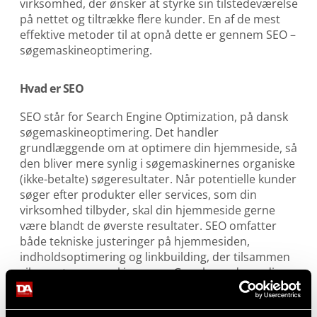
virksomhed, der ønsker at styrke sin tilstedeværelse
på nettet og tiltrække flere kunder. En af de mest
effektive metoder til at opnå dette er gennem SEO –
søgemaskineoptimering.
Hvad er SEO
SEO står for Search Engine Optimization, på dansk
søgemaskineoptimering. Det handler
grundlæggende om at optimere din hjemmeside, så
den bliver mere synlig i søgemaskinernes organiske
(ikke-betalte) søgeresultater. Når potentielle kunder
søger efter produkter eller services, som din
virksomhed tilbyder, skal din hjemmeside gerne
være blandt de øverste resultater. SEO omfatter
både tekniske justeringer på hjemmesiden,
indholdsoptimering og linkbuilding, der tilsammen
sikrer, at søgemaskiner som Google vurderer din
side som relevant og troværdig.