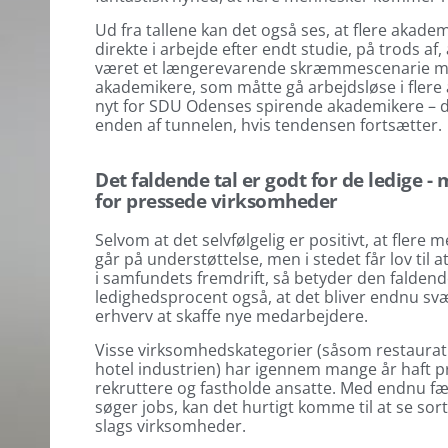
Ud fra tallene kan det også ses, at flere aka
direkte i arbejde efter endt studie, på trods af, 
været et længerevarende skræmmescenarie m
akademikere, som måtte gå arbejdsløse i flere
nyt for SDU Odenses spirende akademikere – de
enden af tunnelen, hvis tendensen fortsætter.
Det faldende tal er godt for de ledige - 
for pressede virksomheder
Selvom at det selvfølgelig er positivt, at flere 
går på understøttelse, men i stedet får lov til a
i samfundets fremdrift, så betyder den falden
ledighedsprocent også, at det bliver endnu svæ
erhverv at skaffe nye medarbejdere.
Visse virksomhedskategorier (såsom restaura
hotel industrien) har igennem mange år haft 
rekruttere og fastholde ansatte. Med endnu f
søger jobs, kan det hurtigt komme til at se sor
slags virksomheder.