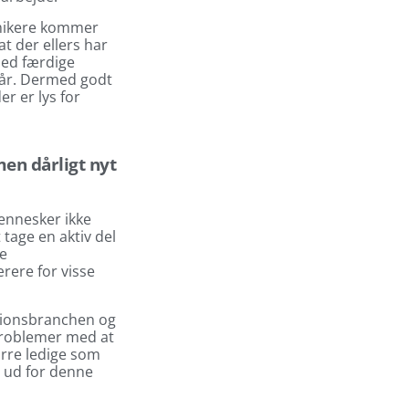
demikere kommer
at der ellers har
ed færdige
 år. Dermed godt
r er lys for
men dårligt nyt
mennesker ikke
t tage en aktiv del
de
rere for visse
tionsbranchen og
problemer med at
ærre ledige som
t ud for denne