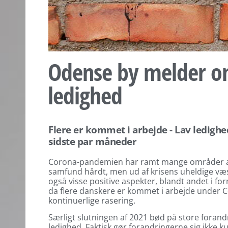
Odense by melder om
ledighed
Flere er kommet i arbejde - Lav ledighe
sidste par måneder
Corona-pandemien har ramt mange områder a
samfund hårdt, men ud af krisens uheldige væs
også visse positive aspekter, blandt andet i for
da flere danskere er kommet i arbejde under 
kontinuerlige rasering.
Særligt slutningen af 2021 bød på store forand
ledighed. Faktisk gør forandringerne sig ikke 