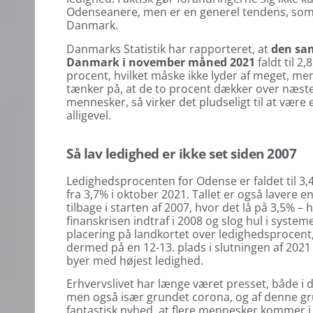
Odenseanere, men er en generel tendens, som v
Danmark.
Danmarks Statistik har rapporteret, at
den sam
Danmark i november måned 2021
faldt til 2,
procent, hvilket måske ikke lyder af meget, m
tænker på, at de to procent dækker over næst
mennesker, så virker det pludseligt til at være 
alligevel.
Så lav ledighed er ikke set siden 2007
Ledighedsprocenten for Odense er faldet til 3,
fra 3,7% i oktober 2021. Tallet er også lavere e
tilbage i starten af 2007, hvor det lå på 3,5% – 
finanskrisen indtraf i 2008 og slog hul i syste
placering på landkortet over ledighedsprocent,
dermed på en 12-13. plads i slutningen af 202
byer med højest ledighed.
Erhvervslivet har længe været presset, både i d
men også især grundet corona, og af denne gr
fantastisk nyhed, at flere mennesker kommer i