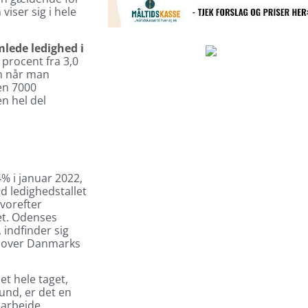
iser sig i hele
lede ledighed i
8 procent fra 3,0
en når man
en 7000
en hel del
4% i januar 2022,
nd ledighedstallet
hvorefter
met. Odenses
 indfinder sig
1 over Danmarks
et hele taget,
und, er det en
 arbejde.