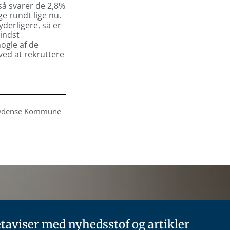
så svarer de 2,8%
ige rundt lige nu.
yderligere, så er
mindst
ogle af de
ed at rekruttere
 Odense Kommune
taviser med nyhedsstof og artikler