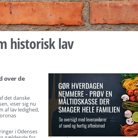
 historisk lav
d over de
f det danske
en, viser sig nu
m af lav ledighed,
Coronas
ringer i Odenses
kun gældende for