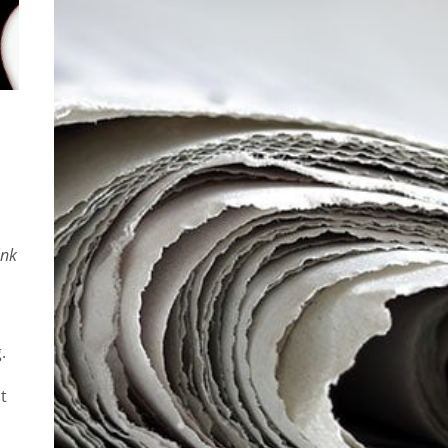
ink
.
lt