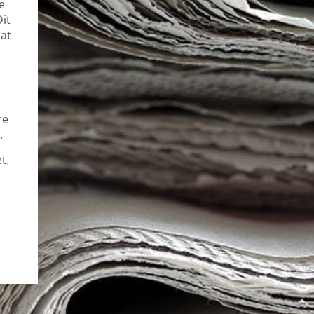
e
it
 at
re
.
t.