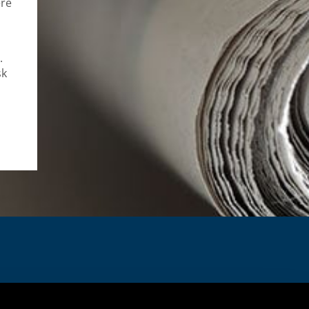
ere
.
sk