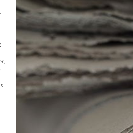
r
g
er,
,
is