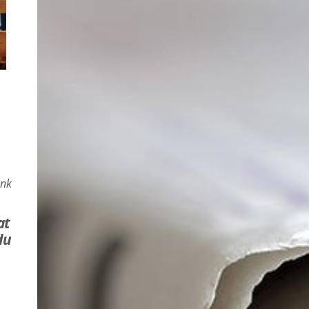
ink
at
du