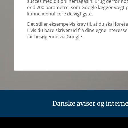
succes med dit onlinemagasin. Brug derfor nog
end 200 parametre, som Google lægger vægt på
kunne identificere de vigtigste.
Det stiller eksempelvis krav til, at du skal for
Hvis du bare skriver ud fra dine egne interesse
får besøgende via Google.
Danske aviser og interne