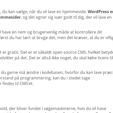
e, du kan vælge, når du vil lave en hjemmeside.
WordPress e
jemmesider
, og det egner sig især godt til dig, der vil lave en
l have en nem og brugervenlig måde at kontrollere dit
først du har lært at bruge det, men det kræver, at du er villi
 er gratis. Det er et såkaldt open source CMS, hvilket betyd
udvikler på det. Det er altså ikke noget, du skal købe licens til
t du gerne må ændre i kodebasen, hvorfor du kan lave præc
orstand på programmering, kan du i stedet tage
findes til CMS’et.
ld, der bliver fundet i søgemaskinerne, hvis du vil have