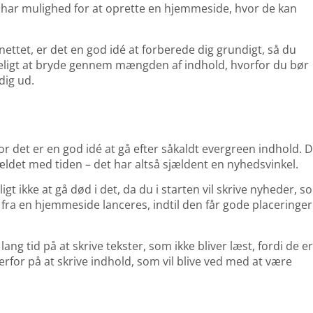
lle har mulighed for at oprette en hjemmeside, hvor de kan
ettet, er det en god idé at forberede dig grundigt, så du
keligt at bryde gennem mængden af indhold, hvorfor du bør
dig ud.
for det er en god idé at gå efter såkaldt evergreen indhold. 
ældet med tiden – det har altså sjældent en nyhedsvinkel.
igt ikke at gå død i det, da du i starten vil skrive nyheder, s
d, fra en hjemmeside lanceres, indtil den får gode placeringer
ang tid på at skrive tekster, som ikke bliver læst, fordi de e
erfor på at skrive indhold, som vil blive ved med at være