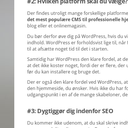
#2: Hvilken platform skal du vælge?
Der findes utroligt mange forskellige platform
det mest populære CMS til professionelle h
blog eller et onlinemagasin.
Du bør derfor øve dig på WordPress, hvis du vi
indhold. WordPress er forholdsvist lige til, når 
til at afsætte noget tid til det i starten.
Samtidig har WordPress den klare fordel, at det
at det ikke koster noget, fordi der er flere, der 
før du kan installere og bruge det.
Der er også den klare fordel ved WordPress, a
den hjemmeside, du ønsker. Hvis ikke du har f
udgangspunkt i en af de mange skabeloner, der 
#3: Dygtiggør dig indenfor SEO
Du kommer ikke udenom, at du skal skrive indho