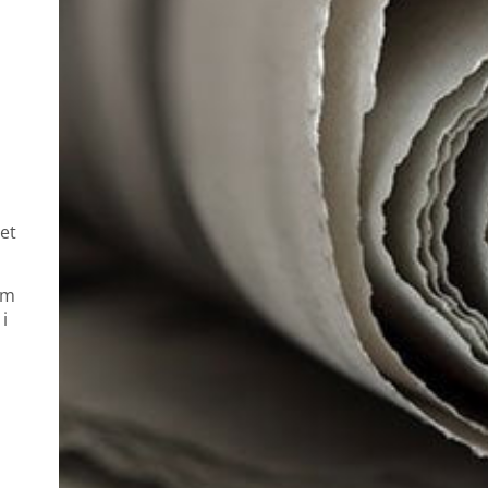
Det
om
 i
r