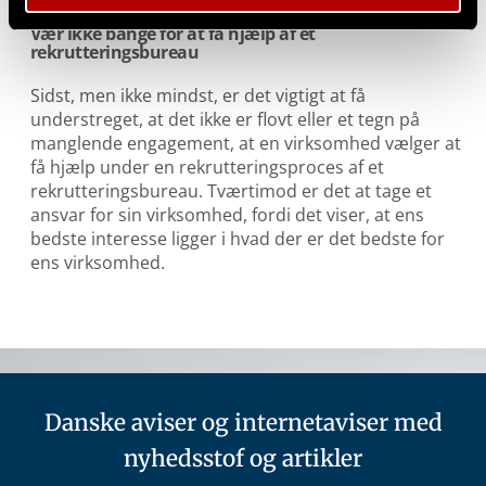
Vær ikke bange for at få hjælp af et
rekrutteringsbureau
Sidst, men ikke mindst, er det vigtigt at få
understreget, at det ikke er flovt eller et tegn på
manglende engagement, at en virksomhed vælger at
få hjælp under en rekrutteringsproces af et
rekrutteringsbureau. Tværtimod er det at tage et
ansvar for sin virksomhed, fordi det viser, at ens
bedste interesse ligger i hvad der er det bedste for
ens virksomhed.
Danske aviser og internetaviser med
nyhedsstof og artikler