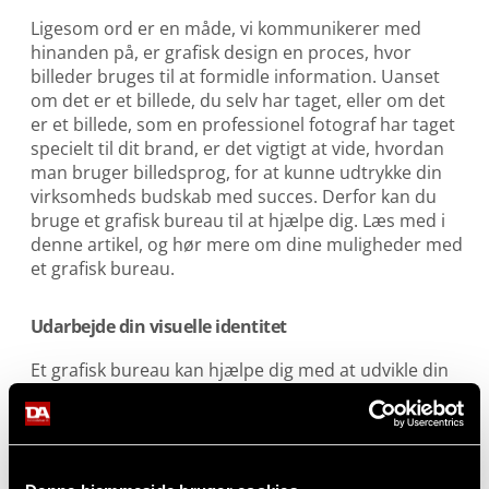
Ligesom ord er en måde, vi kommunikerer med
hinanden på, er grafisk design en proces, hvor
billeder bruges til at formidle information. Uanset
om det er et billede, du selv har taget, eller om det
er et billede, som en professionel fotograf har taget
specielt til dit brand, er det vigtigt at vide, hvordan
man bruger billedsprog, for at kunne udtrykke din
virksomheds budskab med succes. Derfor kan du
bruge et grafisk bureau til at hjælpe dig. Læs med i
denne artikel, og hør mere om dine muligheder med
et grafisk bureau.
Udarbejde din visuelle identitet
Et
grafisk bureau
kan hjælpe dig med at udvikle din
visuelle identitet. Det er alt fra visitkort til
kampagner, som et grafisk bureau kan hjælpe dig
med at udarbejde. Hvis du gerne vil gøre dit brand
mere genkendeligt og flot, så kan et grafisk bureau