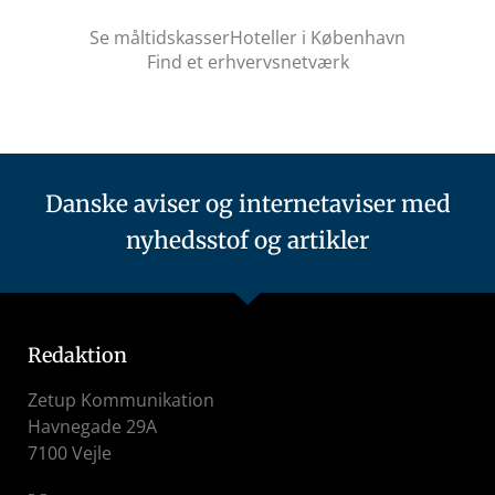
Se måltidskasser
Hoteller i København
Find et erhvervsnetværk
Danske aviser og internetaviser med
nyhedsstof og artikler
Redaktion
Zetup Kommunikation
Havnegade 29A
7100 Vejle