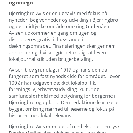
og omegn
Bjerringbro Avis er en ugeavis med fokus på
nyheder, begivenheder og udvikling i Bjerringbro
og det midtjyske område omkring Gudenåen.
Avisen udkommer en gang om ugen og
distribueres gratis til husstande i
dækningsområdet. Finansieringen sker gennem
annoncering, hvilket gør det muligt at levere
lokaljournalistik uden brugerbetaling.
Avisen blev grundlagt i 1917 og har siden da
fungeret som fast nyhedskilde for området. I over
100 år har udgaven dækket lokalpolitik,
foreningsliv, erhvervsudvikling, kultur og
samfundsforhold med betydning for borgerne i
Bjerringbro og opland. Den redaktionelle vinkel er
bygget omkring nærhed til læserne og fokus på
historier med lokal relevans.
Bjerringbro Avis er en del af mediekoncernen
Jysk
Fynske Medier
, der udgiver lokale ugeaviser,