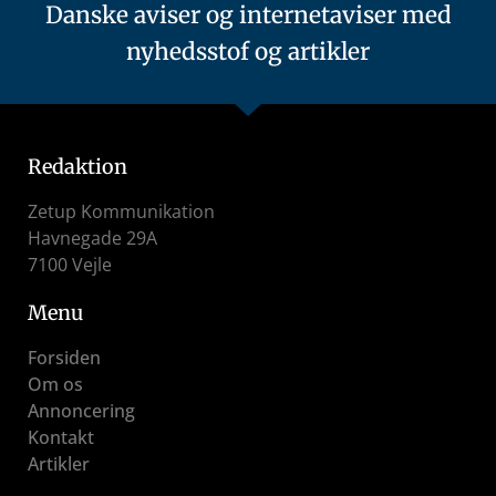
Danske aviser og internetaviser med
nyhedsstof og artikler
Redaktion
Zetup Kommunikation
Havnegade 29A
7100 Vejle
Menu
Forsiden
Om os
Annoncering
Kontakt
Artikler