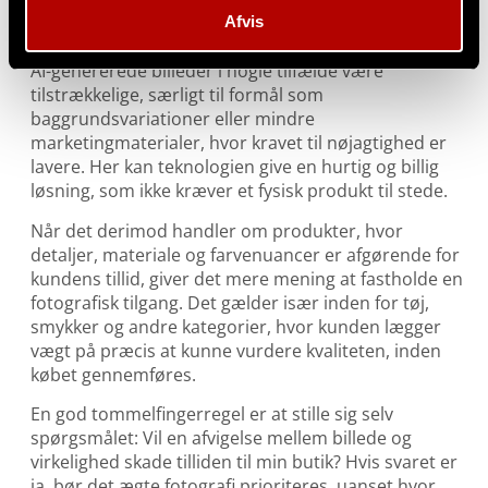
for kundens købsbeslutning.
Afvis
For produkter med enkle former og få detaljer kan
AI-genererede billeder i nogle tilfælde være
tilstrækkelige, særligt til formål som
baggrundsvariationer eller mindre
marketingmaterialer, hvor kravet til nøjagtighed er
lavere. Her kan teknologien give en hurtig og billig
løsning, som ikke kræver et fysisk produkt til stede.
Når det derimod handler om produkter, hvor
detaljer, materiale og farvenuancer er afgørende for
kundens tillid, giver det mere mening at fastholde en
fotografisk tilgang. Det gælder især inden for tøj,
smykker og andre kategorier, hvor kunden lægger
vægt på præcis at kunne vurdere kvaliteten, inden
købet gennemføres.
En god tommelfingerregel er at stille sig selv
spørgsmålet: Vil en afvigelse mellem billede og
virkelighed skade tilliden til min butik? Hvis svaret er
ja, bør det ægte fotografi prioriteres, uanset hvor