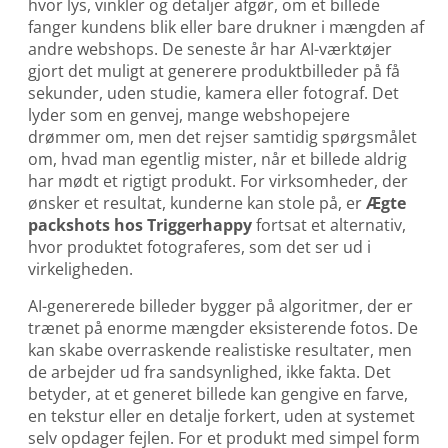
hvor lys, vinkler og detaljer afgør, om et billede
fanger kundens blik eller bare drukner i mængden af
andre webshops. De seneste år har AI-værktøjer
gjort det muligt at generere produktbilleder på få
sekunder, uden studie, kamera eller fotograf. Det
lyder som en genvej, mange webshopejere
drømmer om, men det rejser samtidig spørgsmålet
om, hvad man egentlig mister, når et billede aldrig
har mødt et rigtigt produkt. For virksomheder, der
ønsker et resultat, kunderne kan stole på, er
Ægte
packshots hos Triggerhappy
fortsat et alternativ,
hvor produktet fotograferes, som det ser ud i
virkeligheden.
AI-genererede billeder bygger på algoritmer, der er
trænet på enorme mængder eksisterende fotos. De
kan skabe overraskende realistiske resultater, men
de arbejder ud fra sandsynlighed, ikke fakta. Det
betyder, at et generet billede kan gengive en farve,
en tekstur eller en detalje forkert, uden at systemet
selv opdager fejlen. For et produkt med simpel form